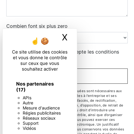
Combien font six plus zero
X
Masquer le ban
En cochant cette case, j'accepte les conditions
Ce site utilise des cookies
et vous donne le contrôle
particulières ci-dessous **
sur ceux que vous
souhaitez activer
ENVOYER
Nos partenaires
(17)
** Les données personnelles communiquées sont nécessaires aux
fins de vous contacter. Elles sont destinées à l'entreprise et ses
APIs
sous-traitants. Vous disposez de droits d’accès, de rectification,
Autre
d’effacement, de portabilité, de limitation, d’opposition, de retrait de
Mesure d'audience
votre consentement à tout moment et du droit d’introduire une
Régies publicitaires
réclamation auprès d’une autorité de contrôle, ainsi que d’organiser
Réseaux sociaux
le sort de vos données post-mortem. Vous pouvez exercer ces
Support
droits par voie postale ou par courrier électronique. Un justificatif
Vidéos
d'identité pourra vous être demandé. Nous conservons vos données