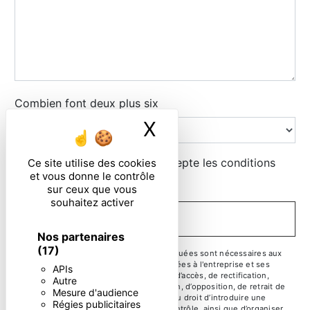
Combien font deux plus six
X
Masquer le ban
En cochant cette case, j'accepte les conditions
Ce site utilise des cookies
et vous donne le contrôle
particulières ci-dessous **
sur ceux que vous
souhaitez activer
ENVOYER
Nos partenaires
(17)
** Les données personnelles communiquées sont nécessaires aux
fins de vous contacter. Elles sont destinées à l'entreprise et ses
APIs
sous-traitants. Vous disposez de droits d’accès, de rectification,
Autre
d’effacement, de portabilité, de limitation, d’opposition, de retrait de
Mesure d'audience
votre consentement à tout moment et du droit d’introduire une
Régies publicitaires
réclamation auprès d’une autorité de contrôle, ainsi que d’organiser