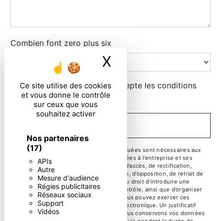
Combien font zero plus six
X
Masquer le ban
En cochant cette case, j'accepte les conditions
Ce site utilise des cookies
et vous donne le contrôle
particulières ci-dessous **
sur ceux que vous
souhaitez activer
ENVOYER
Nos partenaires
(17)
** Les données personnelles communiquées sont nécessaires aux
fins de vous contacter. Elles sont destinées à l'entreprise et ses
APIs
sous-traitants. Vous disposez de droits d’accès, de rectification,
Autre
d’effacement, de portabilité, de limitation, d’opposition, de retrait de
Mesure d'audience
votre consentement à tout moment et du droit d’introduire une
Régies publicitaires
réclamation auprès d’une autorité de contrôle, ainsi que d’organiser
Réseaux sociaux
le sort de vos données post-mortem. Vous pouvez exercer ces
Support
droits par voie postale ou par courrier électronique. Un justificatif
Vidéos
d'identité pourra vous être demandé. Nous conservons vos données