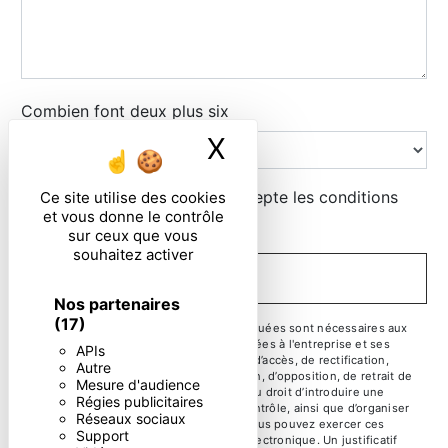
Combien font deux plus six
X
Masquer le ban
En cochant cette case, j'accepte les conditions
Ce site utilise des cookies
et vous donne le contrôle
particulières ci-dessous **
sur ceux que vous
souhaitez activer
ENVOYER
Nos partenaires
(17)
** Les données personnelles communiquées sont nécessaires aux
fins de vous contacter. Elles sont destinées à l'entreprise et ses
APIs
sous-traitants. Vous disposez de droits d’accès, de rectification,
Autre
d’effacement, de portabilité, de limitation, d’opposition, de retrait de
Mesure d'audience
votre consentement à tout moment et du droit d’introduire une
Régies publicitaires
réclamation auprès d’une autorité de contrôle, ainsi que d’organiser
Réseaux sociaux
le sort de vos données post-mortem. Vous pouvez exercer ces
Support
droits par voie postale ou par courrier électronique. Un justificatif