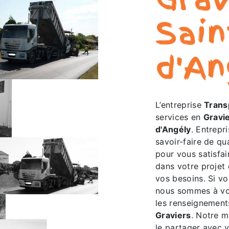
Sain
d'An
L’entreprise
Transp
services en
Gravi
d'Angély
. Entrepr
savoir-faire de qu
pour vous satisfa
dans votre projet
vos besoins. Si v
nous sommes à vot
les renseignement
Graviers
. Notre m
le partager avec 