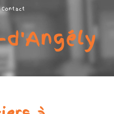
Contact
-d'Angély
iers à