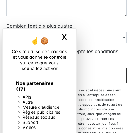
Combien font dix plus quatre
X
Masquer le ban
En cochant cette case, j'accepte les conditions
Ce site utilise des cookies
et vous donne le contrôle
particulières ci-dessous **
sur ceux que vous
souhaitez activer
ENVOYER
Nos partenaires
(17)
** Les données personnelles communiquées sont nécessaires aux
fins de vous contacter. Elles sont destinées à l'entreprise et ses
APIs
sous-traitants. Vous disposez de droits d’accès, de rectification,
Autre
d’effacement, de portabilité, de limitation, d’opposition, de retrait de
Mesure d'audience
votre consentement à tout moment et du droit d’introduire une
Régies publicitaires
réclamation auprès d’une autorité de contrôle, ainsi que d’organiser
Réseaux sociaux
le sort de vos données post-mortem. Vous pouvez exercer ces
Support
droits par voie postale ou par courrier électronique. Un justificatif
Vidéos
d'identité pourra vous être demandé. Nous conservons vos données