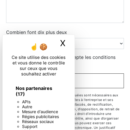
Combien font dix plus deux
X
Masquer le ban
En cochant cette case, j'accepte les conditions
Ce site utilise des cookies
et vous donne le contrôle
particulières ci-dessous **
sur ceux que vous
souhaitez activer
ENVOYER
Nos partenaires
(17)
** Les données personnelles communiquées sont nécessaires aux
fins de vous contacter. Elles sont destinées à l'entreprise et ses
APIs
sous-traitants. Vous disposez de droits d’accès, de rectification,
Autre
d’effacement, de portabilité, de limitation, d’opposition, de retrait de
Mesure d'audience
votre consentement à tout moment et du droit d’introduire une
Régies publicitaires
réclamation auprès d’une autorité de contrôle, ainsi que d’organiser
Réseaux sociaux
le sort de vos données post-mortem. Vous pouvez exercer ces
Support
droits par voie postale ou par courrier électronique. Un justificatif